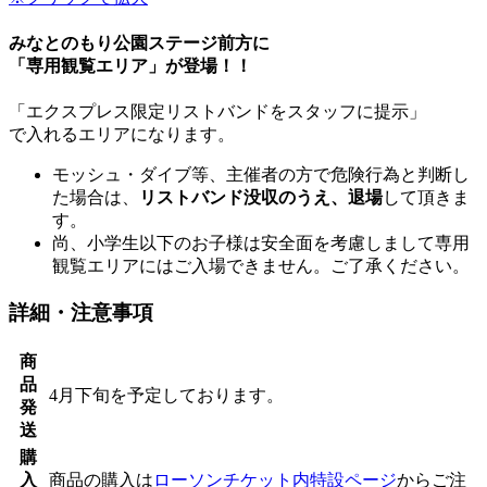
みなとのもり公園ステージ前方に
「専用観覧エリア」が登場！！
「エクスプレス限定リストバンドをスタッフに提示」
で入れるエリアになります。
モッシュ・ダイブ等、主催者の方で危険行為と判断し
た場合は、
リストバンド没収のうえ、退場
して頂きま
す。
尚、小学生以下のお子様は安全面を考慮しまして専用
観覧エリアにはご入場できません。ご了承ください。
詳細・注意事項
商
品
4月下旬を予定しております。
発
送
購
入
商品の購入は
ローソンチケット内特設ページ
からご注