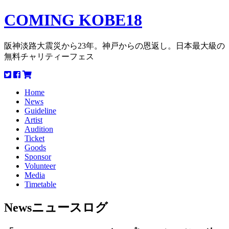
COMING KOBE18
阪神淡路大震災から23年。神戸からの恩返し。日本最大級の
無料チャリティーフェス
Home
News
Guideline
Artist
Audition
Ticket
Goods
Sponsor
Volunteer
Media
Timetable
News
ニュースログ