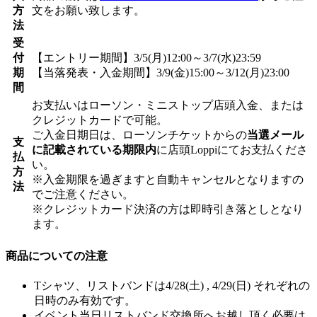
方
文をお願い致します。
法
受
付
【エントリー期間】3/5(月)12:00～3/7(水)23:59
期
【当落発表・入金期間】3/9(金)15:00～3/12(月)23:00
間
お支払いはローソン・ミニストップ店頭入金、または
クレジットカードで可能。
ご入金日期日は、ローソンチケットからの
当選メール
支
に記載されている期限内
に店頭Loppiにてお支払くださ
払
い。
方
※入金期限を過ぎますと自動キャンセルとなりますの
法
でご注意ください。
※クレジットカード決済の方は即時引き落としとなり
ます。
商品についての注意
Tシャツ、リストバンドは4/28(土) , 4/29(日) それぞれの
日時のみ有効です。
イベント当日リストバンド交換所へお越し頂く必要は