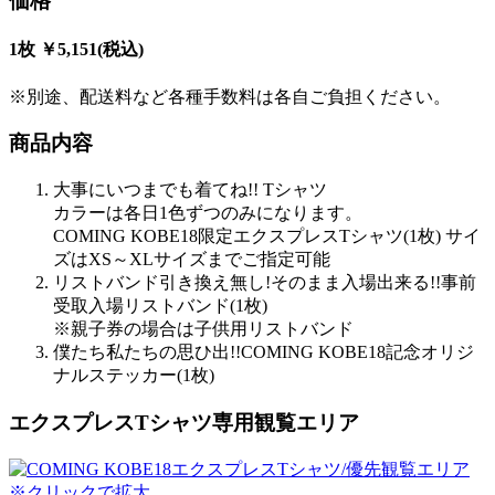
価格
1枚 ￥5,151(税込)
※
別途、配送料など各種手数料は各自ご負担ください。
商品内容
大事にいつまでも着てね!! Tシャツ
カラーは各日1色ずつのみになります。
COMING KOBE18限定エクスプレスTシャツ(1枚) サイ
ズはXS～XLサイズまでご指定可能
リストバンド引き換え無し!そのまま入場出来る!!事前
受取入場リストバンド(1枚)
※親子券の場合は子供用リストバンド
僕たち私たちの思ひ出!!COMING KOBE18記念オリジ
ナルステッカー(1枚)
エクスプレスTシャツ専用観覧エリア
※クリックで拡大