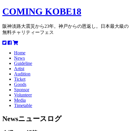
COMING KOBE18
阪神淡路大震災から23年。神戸からの恩返し。日本最大級の
無料チャリティーフェス
Home
News
Guideline
Artist
Audition
Ticket
Goods
Sponsor
Volunteer
Media
Timetable
News
ニュースログ